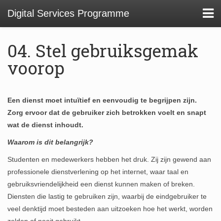
Digital Services Programme
04. Stel gebruiksgemak
voorop
About
Een dienst moet intuïtief en eenvoudig te begrijpen zijn.
01 Service Design at TU Delft Library
Zorg ervoor dat de gebruiker zich betrokken voelt en snapt
02. Usability and Communications Projects
wat de dienst inhoudt.
03. Digital Infrastructure Projects
Waarom is dit belangrijk?
Studenten en medewerkers hebben het druk. Zij zijn gewend aan
04. Innovation Funnel
professionele dienstverlening op het internet, waar taal en
05. Staff Development
gebruiksvriendelijkheid een dienst kunnen maken of breken.
Diensten die lastig te gebruiken zijn, waarbij de eindgebruiker te
veel denktijd moet besteden aan uitzoeken hoe het werkt, worden